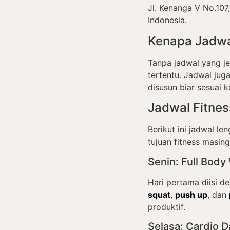
Jl. Kenanga V No.10
Indonesia.
Kenapa Jadwal
Tanpa jadwal yang jel
tertentu. Jadwal jug
disusun biar sesuai 
Jadwal Fitne
Berikut ini jadwal l
tujuan fitness masin
Senin: Full Body
Hari pertama diisi de
squat
,
push up
, dan
produktif.
Selasa: Cardio D