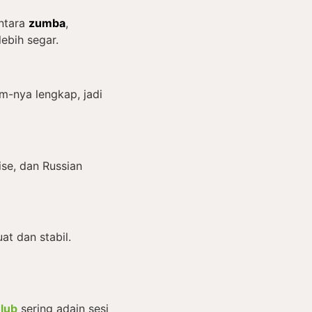
antara
zumba
,
lebih segar.
m-nya lengkap, jadi
aise, dan Russian
at dan stabil.
lub
sering adain sesi