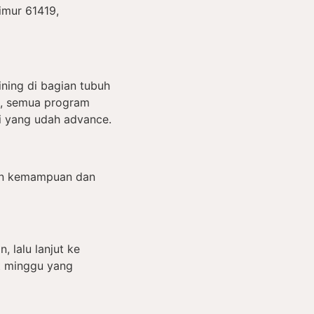
imur 61419,
ining di bagian tubuh
ub, semua program
ai yang udah advance.
gan kemampuan dan
, lalu lanjut ke
at minggu yang