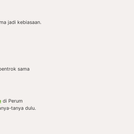
ama jadi kebiasaan.
 bentrok sama
b
di Perum
nya-tanya dulu.