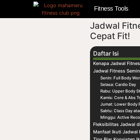
Fitness Tools
Jadwal Fitn
Cepat Fit!
Daftar Isi
Kenapa Jadwal Fitnes
Jadwal Fitness Semi
Senin: Full Body Wo
Selasa: Cardio Day
Rabu: Upper Body S
Kamis: Core & Abs Tr
Jumat: Lower Body 
Sabtu: Class Day at
Minggu: Active Rec
Fleksibilitas Jadwal 
Manfaat Ikuti Jadwal
Tips Biar Konsisten 