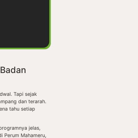
 Badan
dwal. Tapi sejak
ampang dan terarah.
ena tahu setiap
programnya jelas,
a di Perum Mahameru,