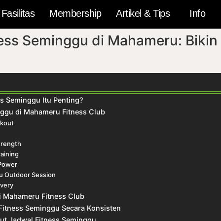
Fasilitas
Membership
Artikel & Tips
Info
ess Seminggu di Mahameru: Bikin
s Seminggu Itu Penting?
nggu di Mahameru Fitness Club
rkout
trength
aining
Power
au Outdoor Session
overy
di Mahameru Fitness Club
 Fitness Seminggu Secara Konsisten
Ikut Jadwal Fitness Seminggu