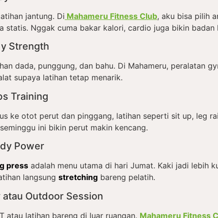
atihan jantung. Di
Mahameru Fitness Club
, aku bisa pilih 
a statis. Nggak cuma bakar kalori, cardio juga bikin badan 
y Strength
tihan dada, punggung, dan bahu. Di Mahameru, peralatan gy
alat supaya latihan tetap menarik.
s Training
kus ke otot perut dan pinggang, latihan seperti sit up, leg r
 seminggu ini bikin perut makin kencang.
ody Power
eg press
adalah menu utama di hari Jumat. Kaki jadi lebih ku
latihan langsung
stretching
bareng pelatih.
y atau Outdoor Session
T atau latihan bareng di luar ruangan.
Mahameru Fitness C