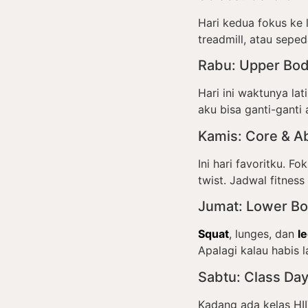
Hari kedua fokus ke l
treadmill, atau seped
Rabu: Upper Bod
Hari ini waktunya la
aku bisa ganti-ganti 
Kamis: Core & Ab
Ini hari favoritku. Fo
twist. Jadwal fitness
Jumat: Lower B
Squat
, lunges, dan
l
Apalagi kalau habis 
Sabtu: Class Da
Kadang ada kelas HII