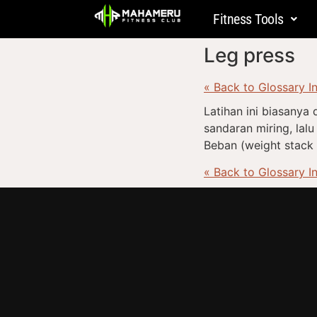
Fitness Tools
Leg press
« Back to Glossary I
Latihan ini biasany
sandaran miring, la
Beban (weight stack
« Back to Glossary I