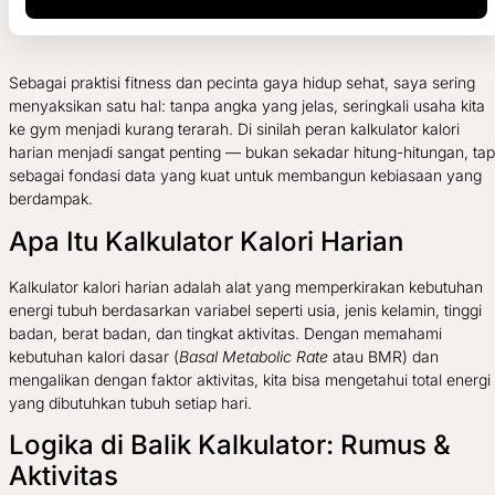
Sebagai praktisi fitness dan pecinta gaya hidup sehat, saya sering
menyaksikan satu hal: tanpa angka yang jelas, seringkali usaha kita
ke gym menjadi kurang terarah. Di sinilah peran kalkulator kalori
harian menjadi sangat penting — bukan sekadar hitung-hitungan, tap
sebagai fondasi data yang kuat untuk membangun kebiasaan yang
berdampak.
Apa Itu Kalkulator Kalori Harian
Kalkulator kalori harian adalah alat yang memperkirakan kebutuhan
energi tubuh berdasarkan variabel seperti usia, jenis kelamin, tinggi
badan, berat badan, dan tingkat aktivitas. Dengan memahami
kebutuhan kalori dasar (
Basal Metabolic Rate
atau BMR) dan
mengalikan dengan faktor aktivitas, kita bisa mengetahui total energi
yang dibutuhkan tubuh setiap hari.
Logika di Balik Kalkulator: Rumus &
Aktivitas