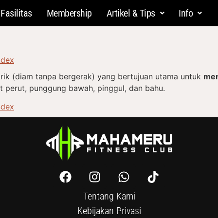
Fasilitas
Membership
Artikel & Tips
Info
ndex
trik (diam tanpa bergerak) yang bertujuan utama untuk
men
ot perut, punggung bawah, pinggul, dan bahu.
ndex
Tentang Kami
Kebijakan Privasi