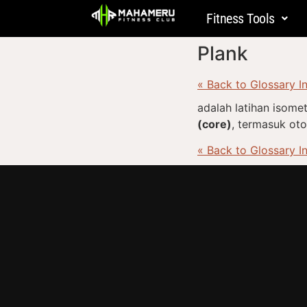
Fitness Tools
Plank
« Back to Glossary I
adalah latihan isome
(core)
, termasuk ot
« Back to Glossary I