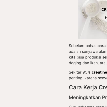
Sebelum bahas
cara
adalah senyawa alami
kita bisa produksi se
daging dan ikan, ata
Sekitar 95%
creatin
penting, karena seny
Cara Kerja
Cr
Meningkatkan Pr
Oke, sekarang masuk 