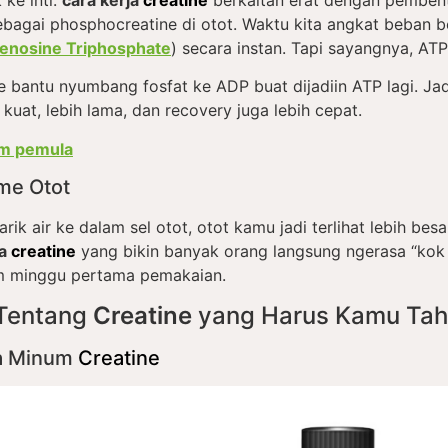
bagai phosphocreatine di otot. Waktu kita angkat beban be
enosine Triphosphate
) secara instan. Tapi sayangnya, AT
 bantu nyumbang fosfat ke ADP buat dijadiin ATP lagi. Ja
kuat, lebih lama, dan recovery juga lebih cepat.
ym pemula
me Otot
ik air ke dalam sel otot, otot kamu jadi terlihat lebih besar
ja
creatine
yang bikin banyak orang langsung ngerasa “kok 
am minggu pertama pemakaian.
 Tentang
Creatine
yang Harus Kamu Ta
ra Minum
Creatine