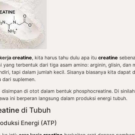
 kerja
creatine
, kita harus tahu dulu apa itu
creatine
sebena
 yang terbentuk dari tiga asam amino: arginin, glisin, dan 
ndiri, tapi dalam jumlah kecil. Sisanya biasanya kita dapat
u dari suplemen.
e
disimpan di otot dalam bentuk phosphocreatine. Di sinila
awa ini berperan langsung dalam produksi energi tubuh.
eatine
di Tubuh
oduksi Energi (ATP)
ke inti:
cara kerja
creatine
berkaitan erat dengan pembent