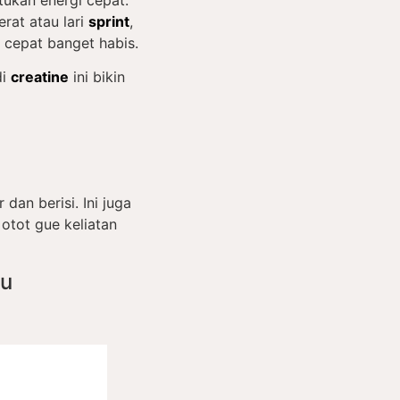
rat atau lari
sprint
,
P cepat banget habis.
di
creatine
ini bikin
 dan berisi. Ini juga
otot gue keliatan
hu