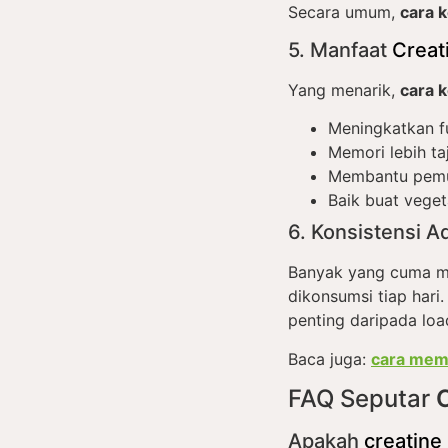
Secara umum,
cara 
5. Manfaat
Creat
Yang menarik,
cara 
Meningkatkan f
Memori lebih t
Membantu pemul
Baik buat veget
6. Konsistensi A
Banyak yang cuma 
dikonsumsi tiap hari.
penting daripada loa
Baca juga:
cara mem
FAQ Seputar
Apakah
creatine