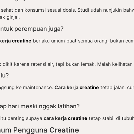
sehat dan konsumsi sesuai dosis. Studi udah nunjukin ba
k ginjal.
ntuk perempuan juga?
kerja
creatine
berlaku umum buat semua orang, bukan cu
 dikit karena retensi air, tapi bukan lemak. Malah kelihatan
lu?
angsung ke maintenance.
Cara kerja
creatine
tetap jalan, c
ap hari meski nggak latihan?
 itu penting supaya
cara kerja
creatine
tetap stabil di tubu
mum Pengguna
Creatine