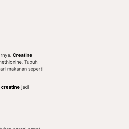
rnya.
Creatine
methionine. Tubuh
 dari makanan seperti
h
creatine
jadi
ukan energi cepat.