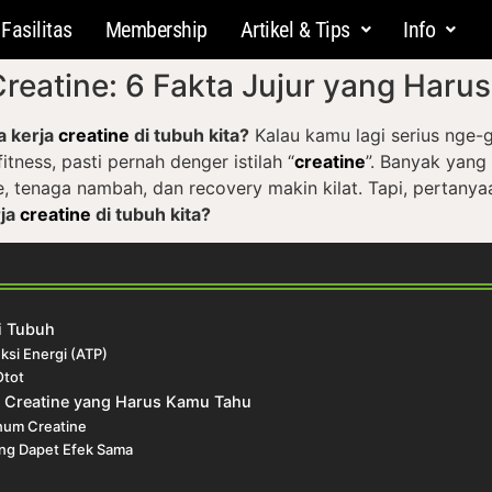
Fasilitas
Membership
Artikel & Tips
Info
Creatine: 6 Fakta Jujur yang Har
a kerja
creatine
di tubuh kita?
Kalau kamu lagi serius nge-
tness, pasti pernah denger istilah “
creatine
”. Banyak yang 
e, tenaga nambah, dan recovery makin kilat. Tapi, pertany
rja
creatine
di tubuh kita?
i Tubuh
si Energi (ATP)
tot
g Creatine yang Harus Kamu Tahu
inum Creatine
ng Dapet Efek Sama