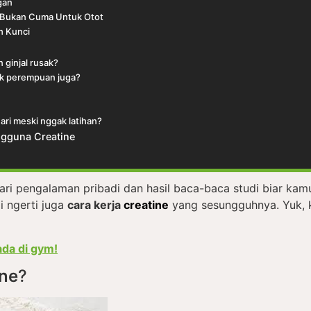
gan
e Bukan Cuma Untuk Otot
h Kunci
 ginjal rusak?
uk perempuan juga?
ari meski nggak latihan?
gguna Creatine
 dari pengalaman pribadi dan hasil baca-baca studi biar ka
i ngerti juga
cara kerja
creatine
yang sesungguhnya. Yuk, k
ada di gym!
ine
?