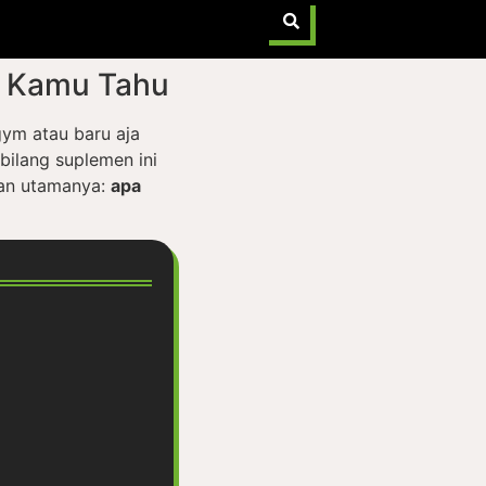
us Kamu Tahu
gym atau baru aja
bilang suplemen ini
aan utamanya:
apa