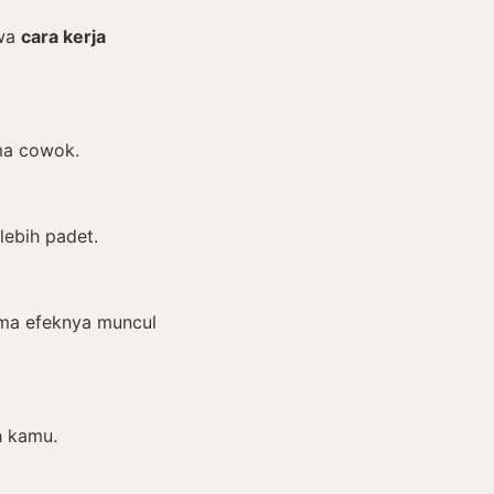
hwa
cara kerja
ma cowok.
 lebih padet.
uma efeknya muncul
h kamu.