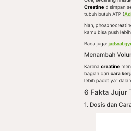
Creatine
disimpan se
tubuh butuh ATP (
Ad
Nah, phosphocreatine
kamu bisa push lebih 
Baca juga:
jadwal g
Menambah Volu
Karena
creatine
menar
bagian dari
cara ker
lebih padet ya” dal
6 Fakta Jujur
1. Dosis dan Ca