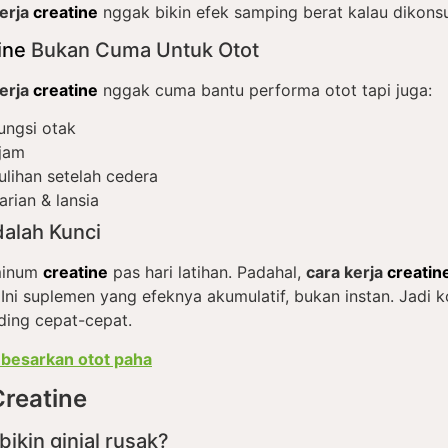
kerja
creatine
nggak bikin efek samping berat kalau dikons
ine
Bukan Cuma Untuk Otot
kerja
creatine
nggak cuma bantu performa otot tapi juga:
ungsi otak
ajam
ihan setelah cedera
arian & lansia
dalah Kunci
minum
creatine
pas hari latihan. Padahal,
cara kerja
creatin
 Ini suplemen yang efeknya akumulatif, bukan instan. Jadi k
ding cepat-cepat.
besarkan otot paha
Creatine
bikin ginjal rusak?