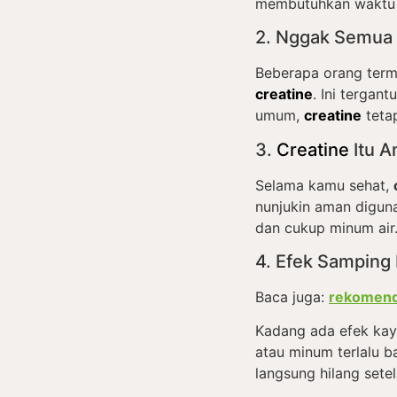
membutuhkan waktu b
2. Nggak Semua 
Beberapa orang terma
creatine
. Ini tergan
umum,
creatine
tetap
3.
Creatine
Itu 
Selama kamu sehat,
nunjukin aman digun
dan cukup minum air
4. Efek Samping
Baca juga:
rekomend
Kadang ada efek kaya
atau minum terlalu b
langsung hilang setel