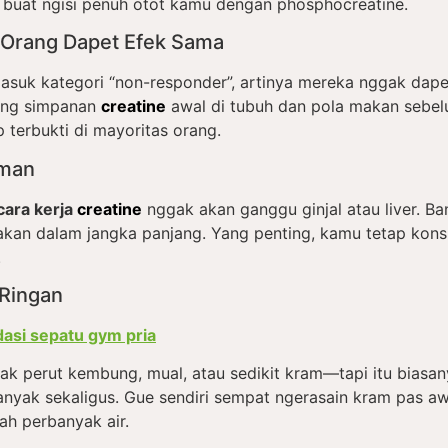
uat ngisi penuh otot kamu dengan phosphocreatine.
Orang Dapet Efek Sama
suk kategori “non-responder”, artinya mereka nggak dapet 
tung simpanan
creatine
awal di tubuh dan pola makan sebel
 terbukti di mayoritas orang.
Aman
cara kerja
creatine
nggak akan ganggu ginjal atau liver. Ba
akan dalam jangka panjang. Yang penting, kamu tetap kons
.
 Ringan
asi sepatu gym pria
k perut kembung, mual, atau sedikit kram—tapi itu biasan
anyak sekaligus. Gue sendiri sempat ngerasain kram pas awa
ah perbanyak air.