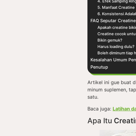
4. Efek Samping Rin
5. Manfaat Creatin
6. Konsistensi Adala
FAQ Seputar Creatine
Apakah creatine bikin
Creatine cocok unt
Bikin gemuk?
Harus loading dulu?
Boleh diminum tiap h
Kesalahan Umum Pen
Penutup
Artikel ini gue buat
minum suplemen, tap
satu.
Baca juga:
Latihan d
Apa Itu
Creat